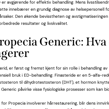
 er avgjørende for effektiv behandling. Mens livsstilsen
Dette innebærer en grundig diagnose av helsepersonell f
saker. Den økende bevisstheten og avstigmatiseringen 
orbedrede resultater og livskvalitet.
ropecia Generic: Hva 
ngerer
rid, er først og fremst kjent for sin rolle i behandling av
siell bruk i ED-behandling. Finasteride er en 5-alfa-r
tosteron til dihydrotestosteron (DHT), et hormon knytte
ric påvirke visse fysiologiske prosesser som kan bidra 
r Propecia involverer hårrestaurering, blir dens innvir