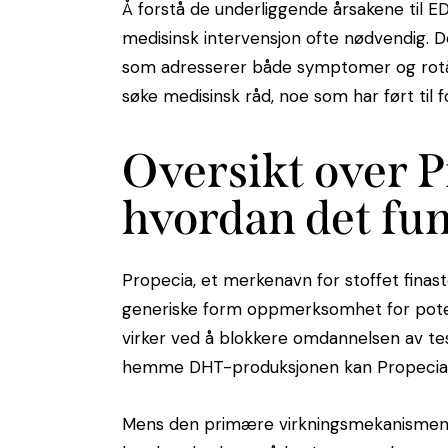
Å forstå de underliggende årsakene til ED
medisinsk intervensjon ofte nødvendig. 
som adresserer både symptomer og rotår
søke medisinsk råd, noe som har ført til f
Oversikt over P
hvordan det fu
Propecia, et merkenavn for stoffet finaste
generiske form oppmerksomhet for poten
virker ved å blokkere omdannelsen av tes
hemme DHT-produksjonen kan Propecia Gene
Mens den primære virkningsmekanismen fo