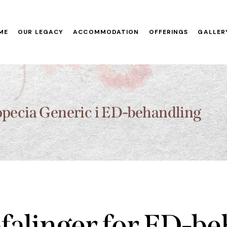
ME
OUR LEGACY
ACCOMMODATION
OFFERINGS
GALLER
ropecia Generic i ED-behandling
falinger for ED-be