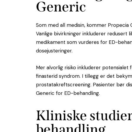
Generic
Som med all medisin, kommer Propecia Ge
Vanlige bivirkninger inkluderer redusert li
medikament som vurderes for ED-behandli
dosejusteringer.
Mer alvorlig risiko inkluderer potensialet
finasterid syndrom. I tillegg er det bek
prostatakreftscreening. Pasienter bør di
Generic for ED-behandling.
Kliniske studie
behandling