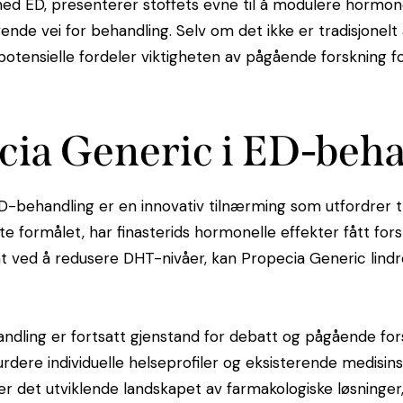
 ED, presenterer stoffets evne til å modulere hormone
ende vei for behandling. Selv om det ikke er tradisjonelt 
otensielle fordeler viktigheten av pågående forskning fo
ecia Generic i ED-beh
D-behandling er en innovativ tilnærming som utfordrer t
e formålet, har finasterids hormonelle effekter fått fors
 at ved å redusere DHT-nivåer, kan Propecia Generic lin
andling er fortsatt gjenstand for debatt og pågående fo
vurdere individuelle helseprofiler og eksisterende medisin
det utviklende landskapet av farmakologiske løsninger, 