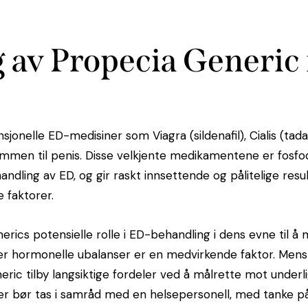
av Propecia Generic
jonelle ED-medisiner som Viagra (sildenafil), Cialis (tadal
ømmen til penis. Disse velkjente medikamentene er fos
ndling av ED, og ​​gir raskt innsettende og pålitelige resu
 faktorer.
nerics potensielle rolle i ED-behandling i dens evne til å
der hormonelle ubalanser er en medvirkende faktor. Mens 
neric tilby langsiktige fordeler ved å målrette mot under
r bør tas i samråd med en helsepersonell, med tanke på