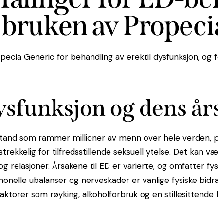
 bruken av Propeci
pecia Generic for behandling av erektil dysfunksjon, og
dysfunksjon og dens år
tilstand som rammer millioner av menn over hele verden,
trekkelig for tilfredsstillende seksuell ytelse. Det kan væ
 og relasjoner. Årsakene til ED er varierte, og omfatter fysi
nelle ubalanser og nerveskader er vanlige fysiske bidra
aktorer som røyking, alkoholforbruk og en stillesittende li