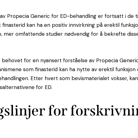
 av Propecia Generic for ED-behandling er fortsatt i de 
t finasterid kan ha en positiv innvirkning på erektil funks
re, mer omfattende studier nødvendig for å bekrefte diss
behovet for en nyansert forståelse av Propecia Generic
kanismene som finasterid kan ha nytte av erektil funksjon
ehandlingen. Etter hvert som bevismaterialet vokser, kan
salternativene for ED.
slinjer for forskrivn