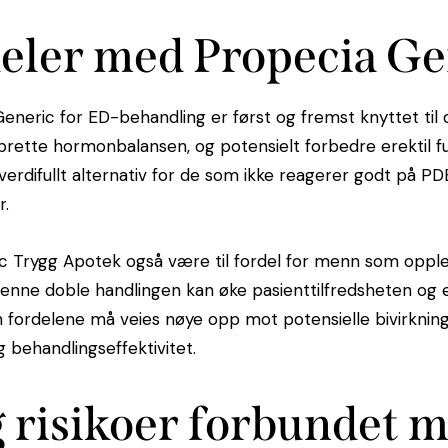
deler med Propecia Ge
neric for ED-behandling er først og fremst knyttet til
pprette hormonbalansen, og potensielt forbedre erektil fu
verdifullt alternativ for de som ikke reagerer godt på PD
r.
ic
Trygg Apotek
også være til fordel for menn som oppl
Denne doble handlingen kan øke pasienttilfredsheten og e
fordelene må veies nøye opp mot potensielle bivirkninge
g behandlingseffektivitet.
 risikoer forbundet 