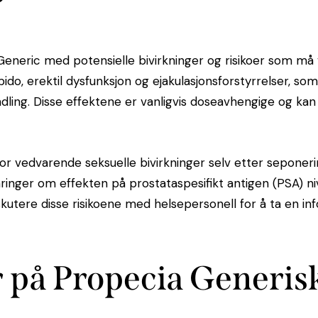
neric med potensielle bivirkninger og risikoer som må v
bido, erektil dysfunksjon og ejakulasjonsforstyrrelser, som
ng. Disse effektene er vanligvis doseavhengige og kan a
 for vedvarende seksuelle bivirkninger selv etter seponeri
ymringer om effekten på prostataspesifikt antigen (PSA) 
skutere disse risikoene med helsepersonell for å ta en i
r på Propecia Generis