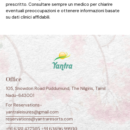
prescritto. Consultare sempre un medico per chiarire
eventuali preoccupazioni e ottenere informazioni basate
su dati clinici affidabili.
Office
105, Snowdon Road Puddumund, The Nilgiris, Tamil
Nadu-643001
For Reservations-
yantraleisures@gmail.com
reservations@yantraresorts.com
+91 6381 427505
+91 63696 99930